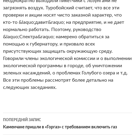
неоднократно выходили пикетчики с лозунгами не
загрязнять воздух. Туробойский считает, что все эти
проверки и акции носят чисто заказной характер, что
кто-то &laquo;давит&raquo; на предприятие, и не дает
нормально работать. Поэтому, руководство
&laquo;Спектра&raquo; намерено обратиться за
помощью к губернатору, и призвало всех
присутствующих защищать окружающую среду.
Говорили члены экологической комиссии и о выполнении
экологической программы в городе, об уничтожении
зеленых насаждений, о проблемах Голубого озера и т.д.
Все эти проблемы рассмотрят более детально на
следующих заседаниях.
Навігація
ПОПЕРЕДНІЙ ЗАПИС
по
Каменчане пришли в «Горгаз» с требованием включить газ