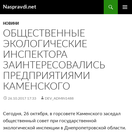
Перейти
Пошук
Naspravdi.net
до
ГОЛОВ
вмісту
МЕНЮ
НОВИНИ
ОБЩЕСТВЕННЫЕ
ЭКОЛОГИЧЕСКИЕ
ИНСПЕКТОРА
ЗАИНТЕРЕСОВАЛИСЬ
ПРЕДПРИЯТИЯМИ
КАМЕНСКОГО
26.10.2017 17:33
DEV_ADMIN1488
Сегодня, 26 октября, в горсовете Каменского заседал
общественный совет при государственной
экологической инспекции в Днепропетровской области.