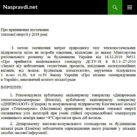
Перейти
Пошук
Naspravdi.net
до
ГОЛОВ
вмісту
МЕНЮ